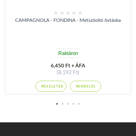
CAMPAGNOLA - FONDINA - Metszőolló övtáska
Raktáron
6,450 Ft + ÁFA
(8,192 Ft)
RENDELÉS