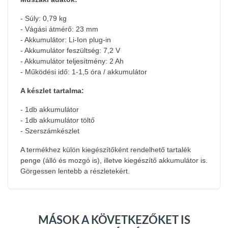
- Súly: 0,79 kg
- Vágási átmérő: 23 mm
- Akkumulátor: Li-Ion plug-in
- Akkumulátor feszültség: 7,2 V
- Akkumulátor teljesítmény: 2 Ah
- Működési idő: 1-1,5 óra / akkumulátor
A készlet tartalma:
- 1db akkumulátor
- 1db akkumulátor töltő
- Szerszámkészlet
A termékhez külön kiegészítőként rendelhető tartalék
penge (álló és mozgó is), illetve kiegészítő akkumulátor is.
Görgessen lentebb a részletekért.
MÁSOK A KÖVETKEZŐKET IS