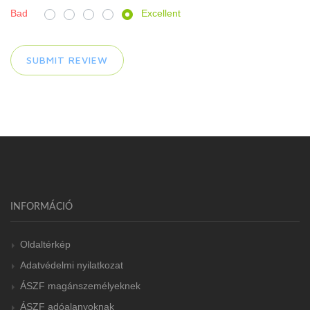
Bad
Excellent
INFORMÁCIÓ
Oldaltérkép
Adatvédelmi nyilatkozat
ÁSZF magánszemélyeknek
ÁSZF adóalanyoknak