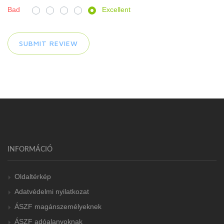
Bad
Excellent
INFORMÁCIÓ
Oldaltérkép
Adatvédelmi nyilatkozat
ÁSZF magánszemélyeknek
ÁSZF adóalanyoknak