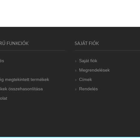
RŰ FUNKCIÓK
SAJÁT FIÓK
és
Saját fiók
Megrendelések
g megtekintett termékek
Címek
kek összehasonlítása
Rendelés
olat