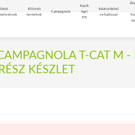
Átv
Navik
latok
Kifutott
Adatvédelmi
Campagnola
Agri
mélyeknek
termékek
nyilatkozat
fiz
Kft
op
CAMPAGNOLA T-CAT M -
ÉSZ KÉSZLET