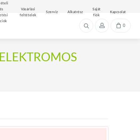
ételi
és
Vásárlási
Saját
Szerviz
Alkatrész
Kapcsolat
etési
feltételek
fiók
ciók
0
 ELEKTROMOS