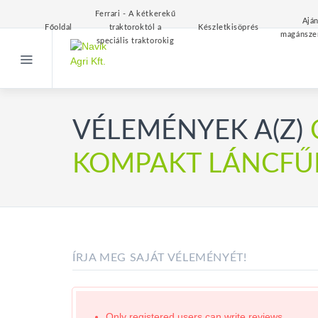
Ferrari - A kétkerekű
Aján
Főoldal
traktoroktól a
Készletkisöprés
magánsze
speciális traktorokig
VÉLEMÉNYEK A(Z)
KOMPAKT LÁNCFŰR
ÍRJA MEG SAJÁT VÉLEMÉNYÉT!
Only registered users can write reviews