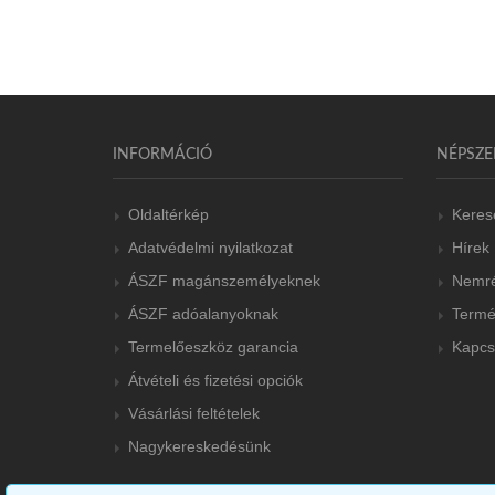
INFORMÁCIÓ
NÉPSZE
Oldaltérkép
Keres
Adatvédelmi nyilatkozat
Hírek
ÁSZF magánszemélyeknek
Nemré
ÁSZF adóalanyoknak
Termé
Termelőeszköz garancia
Kapcs
Átvételi és fizetési opciók
Vásárlási feltételek
Nagykereskedésünk