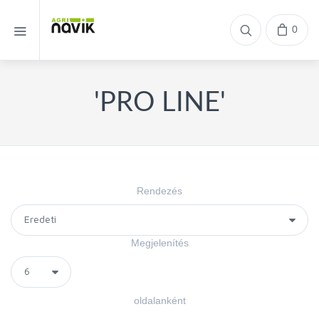
0
'PRO LINE'
Rendezés
Megjelenítés
oldalanként