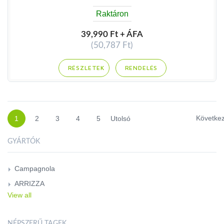
Raktáron
39,990 Ft + ÁFA
(50,787 Ft)
RENDELÉS
Követke
1
2
3
4
5
Utolsó
GYÁRTÓK
Campagnola
ARRIZZA
View all
NÉPSZERŰ TAGEK