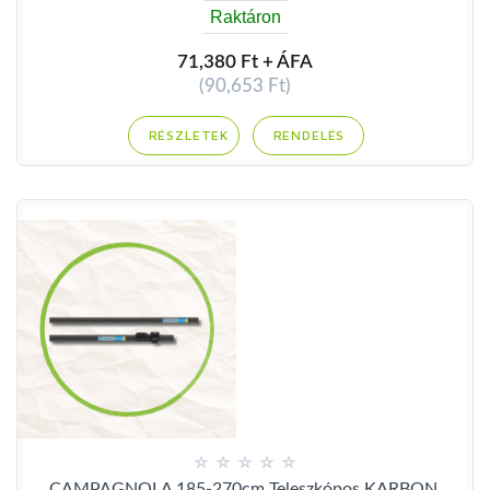
Raktáron
71,380 Ft + ÁFA
(90,653 Ft)
RENDELÉS
CAMPAGNOLA 185-270cm Teleszkópos KARBON 