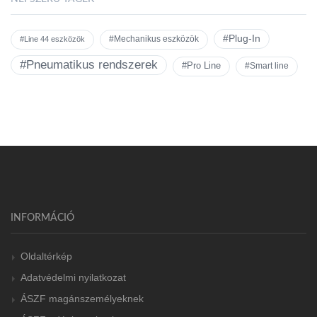
#Plug-In
#Mechanikus eszközök
#Line 44 eszközök
#Pneumatikus rendszerek
#Pro Line
#Smart line
INFORMÁCIÓ
Oldaltérkép
Adatvédelmi nyilatkozat
ÁSZF magánszemélyeknek