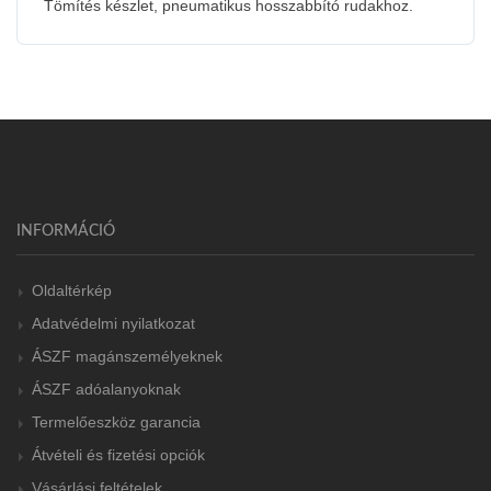
Tömítés készlet, pneumatikus hosszabbító rudakhoz.
INFORMÁCIÓ
Oldaltérkép
Adatvédelmi nyilatkozat
ÁSZF magánszemélyeknek
ÁSZF adóalanyoknak
Termelőeszköz garancia
Átvételi és fizetési opciók
Vásárlási feltételek