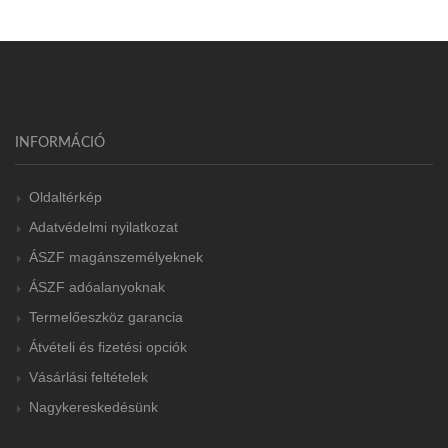
INFORMÁCIÓ
Oldaltérkép
Adatvédelmi nyilatkozat
ÁSZF magánszemélyeknek
ÁSZF adóalanyoknak
Termelőeszköz garancia
Átvételi és fizetési opciók
Vásárlási feltételek
Nagykereskedésünk