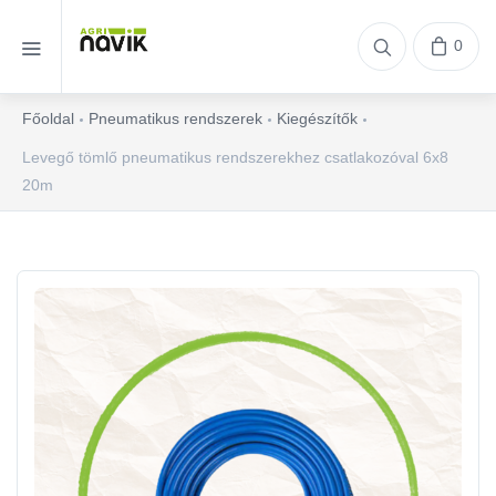
0
Főoldal
Pneumatikus rendszerek
Kiegészítők
Levegő tömlő pneumatikus rendszerekhez csatlakozóval 6x8
20m