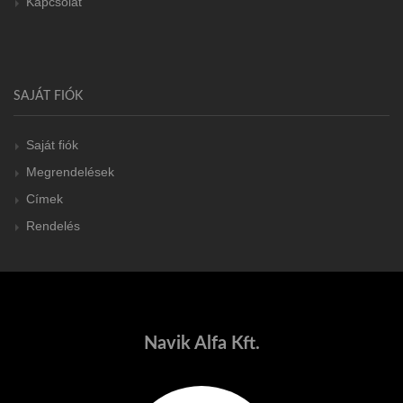
Kapcsolat
SAJÁT FIÓK
Saját fiók
Megrendelések
Címek
Rendelés
Navik Alfa Kft.