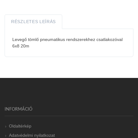
RÉSZLETES LEÍRÁS
Levegő tömlő pneumatikus rendszerekhez csatlakozóval
6x8 20m
INFORMÁCIÓ
Oldaltérkép
Adatvédelmi nyilatkozat