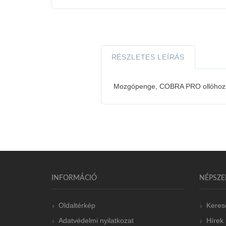
RÉSZLETES LEÍRÁS
Mozgópenge, COBRA PRO ollóhoz
INFORMÁCIÓ
NÉPSZE
Oldaltérkép
Keres
Adatvédelmi nyilatkozat
Hírek