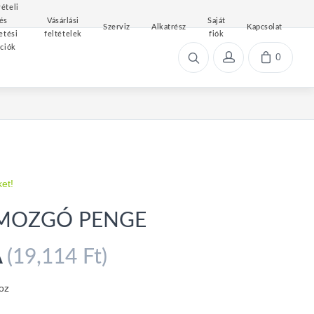
ételi
és
Vásárlási
Saját
Szerviz
Alkatrész
Kapcsolat
etési
feltételek
fiók
ciók
0
ket!
 MOZGÓ PENGE
A
(19,114 Ft)
oz