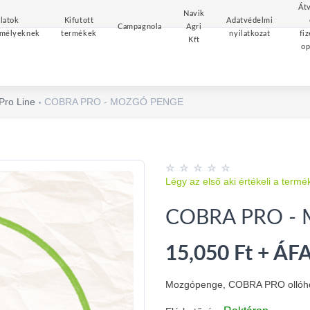
Átv
Navik
latok
Kifutott
Adatvédelmi
Campagnola
Agri
mélyeknek
termékek
nyilatkozat
fiz
Kft
op
Pro Line
COBRA PRO - MOZGÓ PENGE
Légy az első aki értékeli a termé
COBRA PRO -
15,050 Ft + ÁF
Mozgópenge, COBRA PRO ollóh