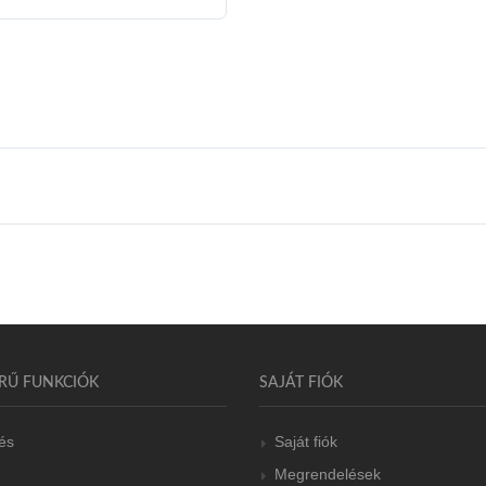
RŰ FUNKCIÓK
SAJÁT FIÓK
és
Saját fiók
Megrendelések