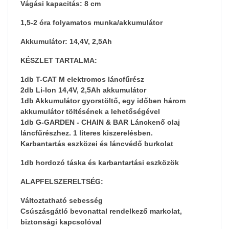
Vágási kapacitás: 8 cm
1,5-2 óra folyamatos munka/akkumulátor
Akkumulátor: 14,4V, 2,5Ah
KÉSZLET TARTALMA:
1db T-CAT M elektromos láncfűrész
2db Li-Ion 14,4V, 2,5Ah akkumulátor
1db Akkumulátor gyorstöltő, egy időben három
akkumulátor töltésének a lehetőségével
1db G-GARDEN - CHAIN & BAR Lánckenő olaj
láncfűrészhez. 1 literes kiszerelésben.
Karbantartás eszközei és láncvédő burkolat
1db hordozó táska és karbantartási eszközök
ALAPFELSZERELTSÉG:
Változtatható sebesség
Csúszásgátló bevonattal rendelkező markolat,
biztonsági kapcsolóval