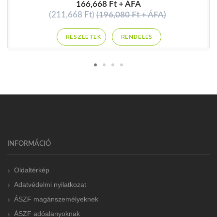
166,668 Ft + ÁFA
(211,668 Ft)
(196,080 Ft + ÁFA)
RENDELÉS
INFORMÁCIÓ
Oldaltérkép
Adatvédelmi nyilatkozat
ÁSZF magánszemélyeknek
ÁSZF adóalanyoknak