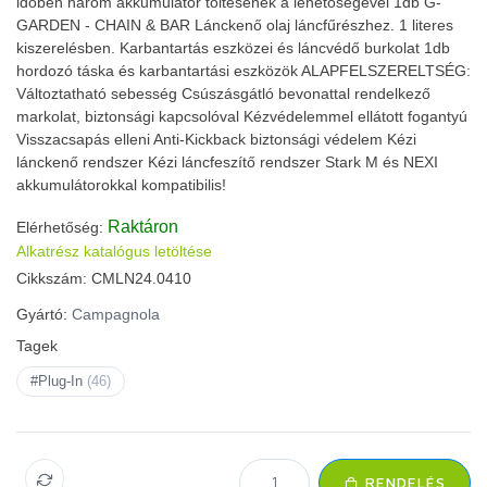
időben három akkumulátor töltésének a lehetőségével 1db G-
GARDEN - CHAIN & BAR Lánckenő olaj láncfűrészhez. 1 literes
kiszerelésben. Karbantartás eszközei és láncvédő burkolat 1db
hordozó táska és karbantartási eszközök ALAPFELSZERELTSÉG:
Változtatható sebesség Csúszásgátló bevonattal rendelkező
markolat, biztonsági kapcsolóval Kézvédelemmel ellátott fogantyú
Visszacsapás elleni Anti-Kickback biztonsági védelem Kézi
lánckenő rendszer Kézi láncfeszítő rendszer Stark M és NEXI
akkumulátorokkal kompatibilis!
Raktáron
Elérhetőség:
Alkatrész katalógus letöltése
Cikkszám:
CMLN24.0410
Gyártó:
Campagnola
Tagek
#Plug-In
(46)
RENDELÉS