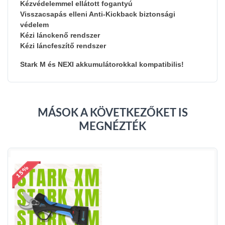
Kézvédelemmel ellátott fogantyú
Visszacsapás elleni Anti-Kickback biztonsági
védelem
Kézi lánckenő rendszer
Kézi láncfeszítő rendszer
Stark M és NEXI akkumulátorokkal kompatibilis!
MÁSOK A KÖVETKEZŐKET IS
MEGNÉZTÉK