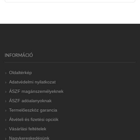
INFORMÁCIÓ
Oldaltérkép
Adatvédelmi nyilatkozat
ÁSZF magánszemélyeknek
ÁSZF adóalanyoknak
Termelőeszköz garancia
Átvételi és fizetési opciók
Vásárlási feltételek
Nagykereskedésünk