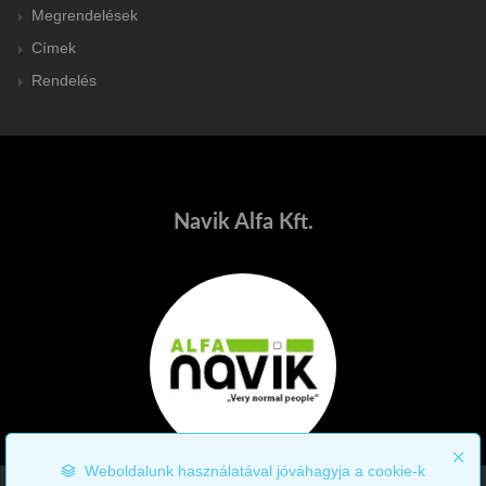
Megrendelések
Címek
Rendelés
Navik Alfa Kft.
Weboldalunk használatával jóváhagyja a cookie-k