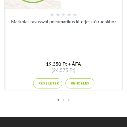
Markolat ravasszal pneumatikus kiterjesztő rudakhoz
19,350 Ft + ÁFA
(24,575 Ft)
RENDELÉS